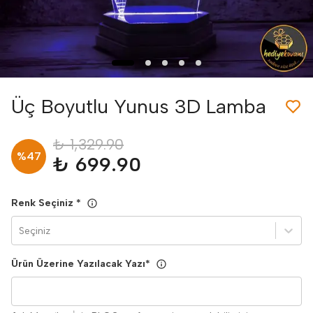
Üç Boyutlu Yunus 3D Lamba
₺ 1,329.90
%
47
₺ 699.90
Renk Seçiniz
*
Seçiniz
Ürün Üzerine Yazılacak Yazı
*