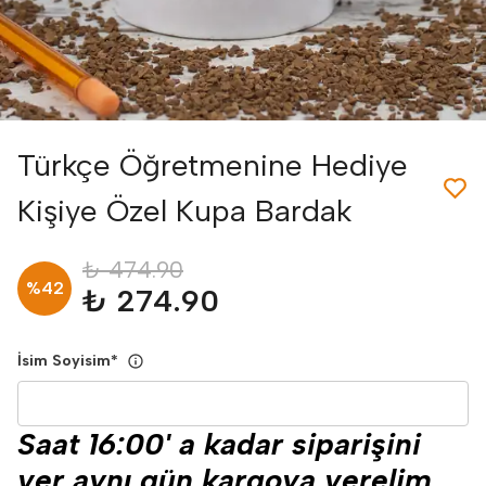
Türkçe Öğretmenine Hediye
Kişiye Özel Kupa Bardak
₺ 474.90
%
42
₺ 274.90
İsim Soyisim
*
Saat 16:00' a kadar siparişini
ver aynı gün kargoya verelim.