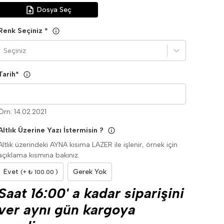
Dosya Seç
Renk Seçiniz
*
Seçiniz
Tarih
*
Örn: 14.02.2021
Altlık Üzerine Yazı İstermisin ?
Altlık üzerindeki AYNA kısıma LAZER ile işlenir, örnek için
açıklama kısmına bakınız.
Evet
Gerek Yok
(+ ₺ 100.00 )
Saat 16:00' a kadar siparişini
ver aynı gün kargoya