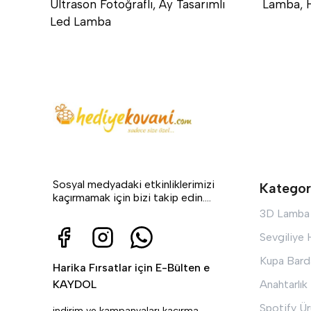
Ultrason Fotoğraflı, Ay Tasarımlı
Lamba, 
Led Lamba
Sosyal medyadaki etkinliklerimizi
Kategor
kaçırmamak için bizi takip edin....
3D Lamba
Sevgiliye
Kupa Bard
Harika Fırsatlar için E-Bülten e
KAYDOL
Anahtarlık
Spotify Ür
indirim ve kampanyaları kaçırma