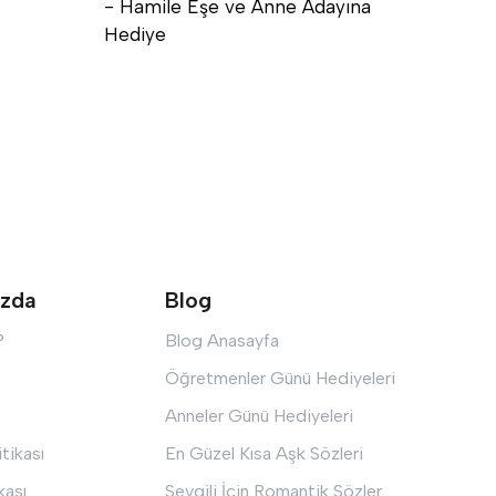
- Hamile Eşe ve Anne Adayına
İsim 
Hediye
ızda
Blog
?
Blog Anasayfa
Öğretmenler Günü Hediyeleri
Anneler Günü Hediyeleri
itikası
En Güzel Kısa Aşk Sözleri
kası
Sevgili İçin Romantik Sözler