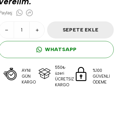
verelim.
Paylaş
:
SEPETE EKLE
WHATSAPP
550₺
AYNI
%100
üzeri
GÜN
GÜVENLİ
ÜCRETSİZ
KARGO
ÖDEME
KARGO