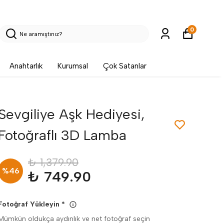
0
Anahtarlık
Kurumsal
Çok Satanlar
Sevgiliye Aşk Hediyesi,
Fotoğraflı 3D Lamba
₺ 1,379.90
%
46
₺ 749.90
Fotoğraf Yükleyin
*
Mümkün oldukça aydınlık ve net fotoğraf seçin