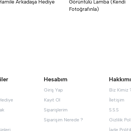
Hamile Arkadaşa Hediye
Görüntülü Lamba (Kendi
Fotoğrafınla)
iler
Hesabım
Hakkım
Giriş Yap
Biz Kimiz 
 Hediye
Kayıt Ol
İletişim
ak
Siparişlerim
S.S.S
Siparişim Nerede ?
Gizlilik Pol
ünleri
İade Politi