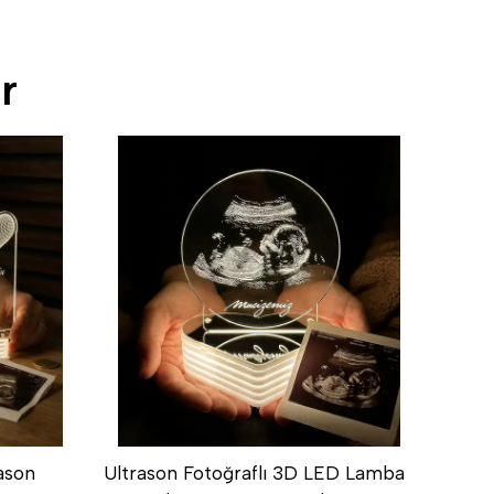
r
ason
Ultrason Fotoğraflı 3D LED Lamba
İsim Y