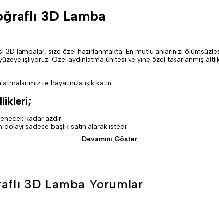
oğraflı 3D Lamba
yesi 3D lambalar, size özel hazırlanmakta. En mutlu anlarınızı ölümsü
yüzeye işliyoruz. Özel aydınlatma ünitesi ve yine özel tasarlanmış altlı
atmalarımız ile hayatınıza ışık katın.
ikleri;
denecek kadar azdır.
 dolayı sadece başlık satın alarak istedi
Devamını Göster
raflı 3D Lamba
Yorumlar