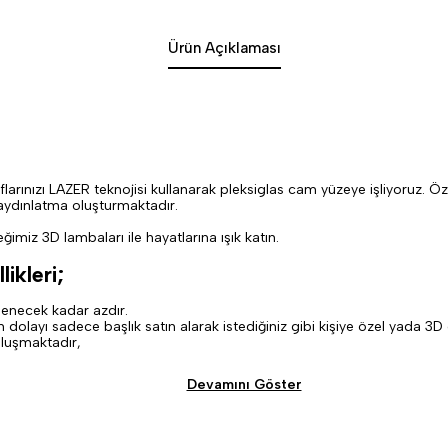
Ürün Açıklaması
nızı LAZER teknojisi kullanarak pleksiglas cam yüzeye işliyoruz. Özel 
 aydınlatma oluşturmaktadır.
imiz 3D lambaları ile hayatlarına ışık katın.
ikleri;
denecek kadar azdır.
 dolayı sadece başlık satın alarak istediğiniz gibi kişiye özel yada 3D 
oluşmaktadır,
Devamını Göster