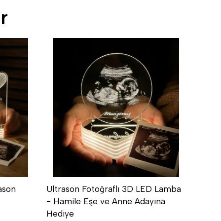
r
ason
Ultrason Fotoğraflı 3D LED Lamba
İsim Y
- Hamile Eşe ve Anne Adayına
İsim 
Hediye