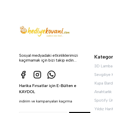
Sosyal medyadaki etkinliklerimizi
Kategor
kaçırmamak için bizi takip edin....
3D Lamba
Sevgiliye
Kupa Bard
Harika Fırsatlar için E-Bülten e
KAYDOL
Anahtarlık
Spotify Ür
indirim ve kampanyaları kaçırma
Yıldız Hari