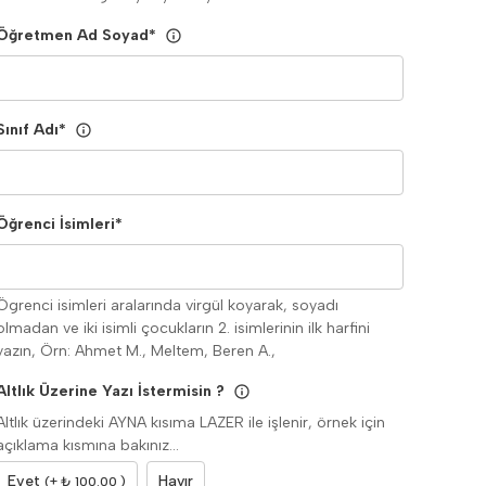
Öğretmen Ad Soyad
*
Sınıf Adı
*
Öğrenci İsimleri
*
Ögrenci isimleri aralarında virgül koyarak, soyadı
olmadan ve iki isimli çocukların 2. isimlerinin ilk harfini
yazın, Örn: Ahmet M., Meltem, Beren A.,
Altlık Üzerine Yazı İstermisin ?
Altlık üzerindeki AYNA kısıma LAZER ile işlenir, örnek için
açıklama kısmına bakınız...
Evet
Hayır
(+ ₺ 100.00 )