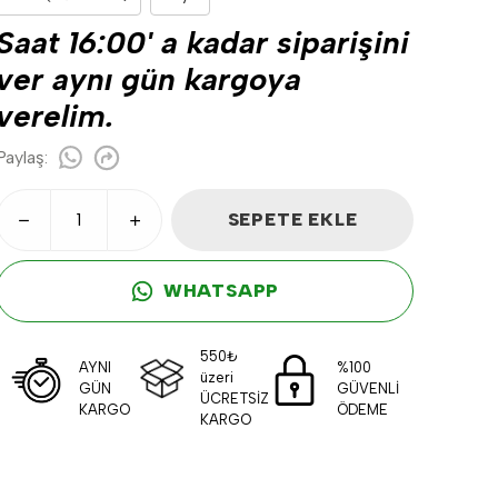
Saat 16:00' a kadar siparişini
ver aynı gün kargoya
verelim.
Paylaş
:
SEPETE EKLE
WHATSAPP
550₺
AYNI
%100
üzeri
GÜN
GÜVENLİ
ÜCRETSİZ
KARGO
ÖDEME
KARGO