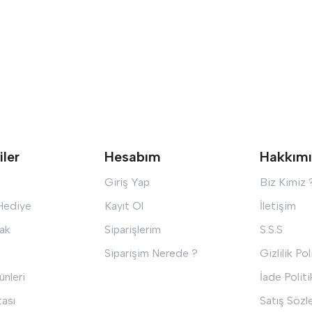
iler
Hesabım
Hakkım
Giriş Yap
Biz Kimiz 
 Hediye
Kayıt Ol
İletişim
ak
Siparişlerim
S.S.S
Siparişim Nerede ?
Gizlilik Pol
ünleri
İade Politi
tası
Satış Sözl