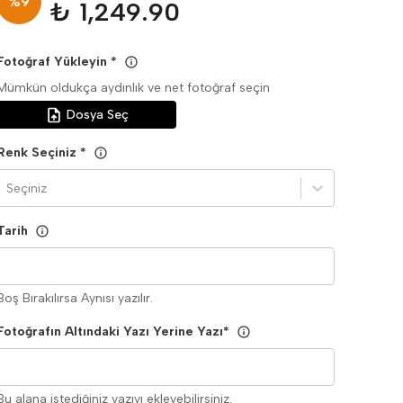
%
9
₺ 1,249.90
Fotoğraf Yükleyin
*
Mümkün oldukça aydınlık ve net fotoğraf seçin
Dosya Seç
Renk Seçiniz
*
Seçiniz
Tarih
Boş Bırakılırsa Aynısı yazılır.
Fotoğrafın Altındaki Yazı Yerine Yazı
*
Bu alana istediğiniz yazıyı ekleyebilirsiniz.