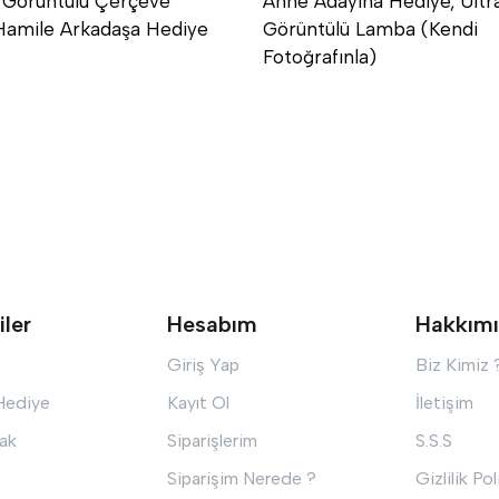
 Görüntülü Çerçeve
Anne Adayına Hediye, Ultr
Hamile Arkadaşa Hediye
Görüntülü Lamba (Kendi
Fotoğrafınla)
iler
Hesabım
Hakkım
Giriş Yap
Biz Kimiz 
 Hediye
Kayıt Ol
İletişim
ak
Siparişlerim
S.S.S
Siparişim Nerede ?
Gizlilik Pol