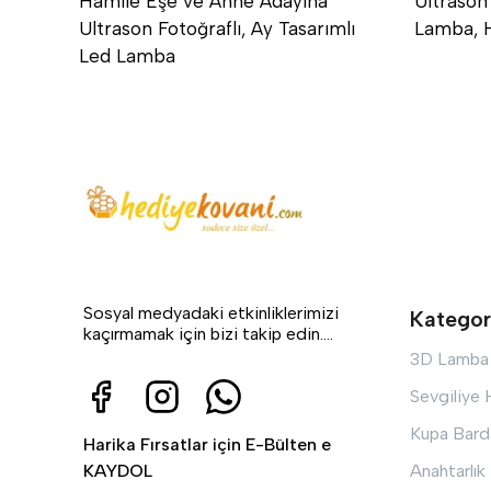
Hamile Eşe ve Anne Adayına
Ultrason
Ultrason Fotoğraflı, Ay Tasarımlı
Lamba, 
Led Lamba
Sosyal medyadaki etkinliklerimizi
Kategor
kaçırmamak için bizi takip edin....
3D Lamba
Sevgiliye
Kupa Bard
Harika Fırsatlar için E-Bülten e
KAYDOL
Anahtarlık