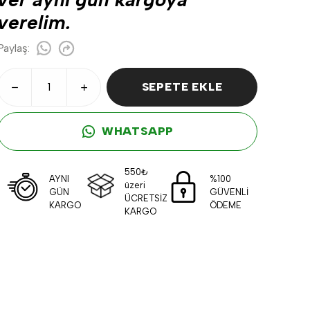
verelim.
Paylaş
:
SEPETE EKLE
WHATSAPP
550₺
AYNI
%100
üzeri
GÜN
GÜVENLİ
ÜCRETSİZ
KARGO
ÖDEME
KARGO