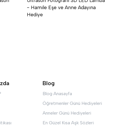
ason
Ultrason Fotoğraflı 3D LED Lamba
İsim Y
- Hamile Eşe ve Anne Adayına
İsim 
Hediye
ızda
Blog
?
Blog Anasayfa
Öğretmenler Günü Hediyeleri
Anneler Günü Hediyeleri
itikası
En Güzel Kısa Aşk Sözleri