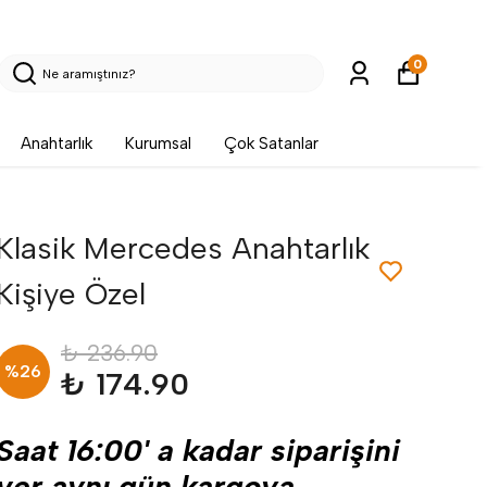
0
Anahtarlık
Kurumsal
Çok Satanlar
Klasik Mercedes Anahtarlık
Kişiye Özel
₺ 236.90
%
26
₺ 174.90
Saat 16:00' a kadar siparişini
ver aynı gün kargoya