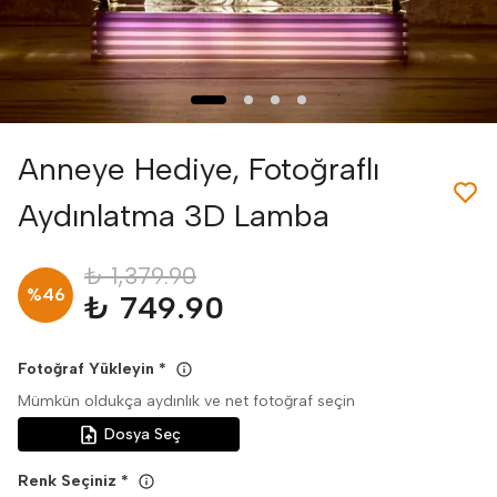
Anneye Hediye, Fotoğraflı
Aydınlatma 3D Lamba
₺ 1,379.90
%
46
₺ 749.90
Fotoğraf Yükleyin
*
Mümkün oldukça aydınlık ve net fotoğraf seçin
Dosya Seç
Renk Seçiniz
*